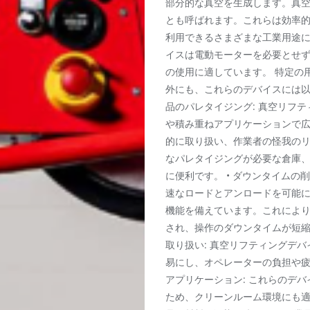
部分的な真空を生成します。真
とも呼ばれます。これらは効率
利用できるさまざまな工業用途
イスは電動モーターを必要とせ
の使用に適しています。 特定の
外にも、これらのデバイスには以下
品のパレタイジング: 真空リフ
や積み重ねアプリケーションで
的に取り扱い、作業者の怪我の
なパレタイジングが必要な倉庫
に便利です。 • ダウンタイムの
速なロードとアンロードを可能
機能を備えています。これによ
され、操作のダウンタイムが短縮
取り扱い: 真空リフティングデ
易にし、オペレーターの負担や疲
アプリケーション: これらのデ
ため、クリーンルーム環境にも