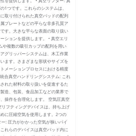
を提供します。 • 真空リフター: 真
の1つです。これらのシステムは、
ムに取り付けられた真空パッドの配列
金属プレートなどの平らな非多孔質ア
適です。大きな平らな表面の取り扱い
ーションを提供します。 • 真空エリ
ームや複数の吸引カップの配列を用い
リアグリッパーシステムは、木工作業
ています。さまざまな形状やサイズを
ートメーションプロセスにおける精度
 統合真空ハンドリングシステム: これ
化された材料の取り扱いを促進するた
。製造、包装、食品加工などの業界で
、操作を合理化します。 空気圧真空
空リフティングデバイスは、持ち上げ
めに圧縮空気を使用します。2つの
クター: 圧力がかかった空気が狭いパイ
、これらのデバイスは真空パッド内に