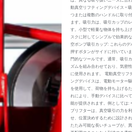
動真空リフティングデバイス • 
つまたは複数のハンドルに取り
ます。吸引力は、吸引カップの
す。小型で軽量な物体を持ち上
スクに対してシンプルで効果的な
空ポンプ吸引カップ: これらの
押すボタンがサイドに付いてい
門的なツールです。通常、吸引
ズムを組み合わせており、気密
に使用されます。 電動真空リフ
ングデバイスは、電動モーター
を使用して、荷物を持ち上げる
れにより、手動デバイスに比べ
能が提供されます。例としては: 
ブリフターは、真空吸引の力を
せ、位置決めするために設計さ
たたみ可能な長いチューブが、