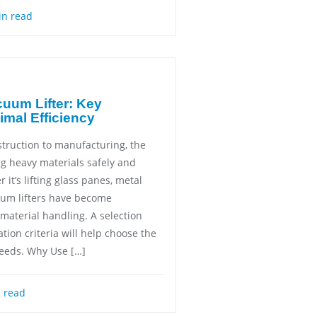
n read
cuum Lifter: Key
imal Efficiency
struction to manufacturing, the
ng heavy materials safely and
 it’s lifting glass panes, metal
um lifters have become
material handling. A selection
ion criteria will help choose the
 needs. Why Use […]
 read