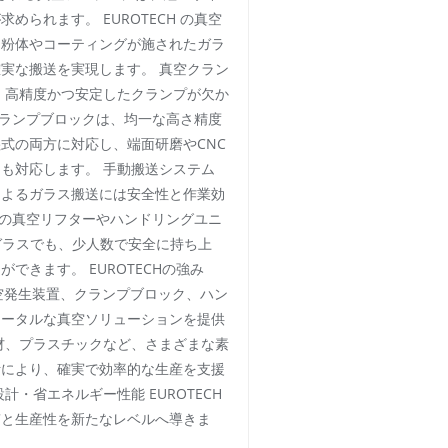
められます。 EUROTECH の真空
、粉体やコーティングが施されたガラ
実な搬送を実現します。 真空クラン
、高精度かつ安定したクランプが欠か
真空クランプブロックは、均一な高さ精度
式の両方に対応し、端面研磨やCNC
も対応します。 手動搬送システム
によるガラス搬送には安全性と作業効
CH の真空リフターやハンドリングユニ
ガラスでも、少人数で安全に持ち上
できます。 EUROTECHの強み
真空発生装置、クランプブロック、ハン
トータルな真空ソリューションを提供
材、プラスチックなど、さまざまな素
計により、確実で効率的な生産を支援
計・省エネルギー性能 EUROTECH
質と生産性を新たなレベルへ導きま