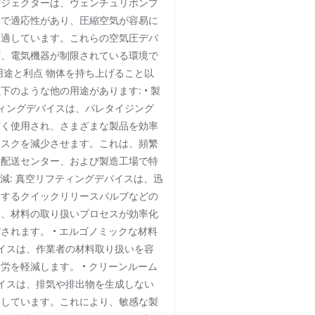
空ジェクターは、ヴェンチュリポンプ
的で適応性があり、圧縮空気が容易に
に適しています。これらの空気圧デバ
ず、電気機器が制限されている環境で
用途と利点 物体を持ち上げること以
のような他の用途があります: • 製
ティングデバイスは、パレタイジング
広く使用され、さまざまな製品を効率
リスクを減少させます。これは、頻繁
、配送センター、および製造工場で特
削減: 真空リフティングデバイスは、迅
にするクイックリリースバルブなどの
り、材料の取り扱いプロセスが効率化
されます。 • エルゴノミックな材料
バイスは、作業者の材料取り扱いを容
労を軽減します。 • クリーンルーム
バイスは、排気や排出物を生成しない
適しています。これにより、敏感な製