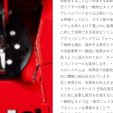
再配置することなく到達する柔軟性
空リフターの最も一般的なタイプ
フレームワークまたは上部ビー
を特徴としており、ガラス板や
イテムを持ち上げて運ぶのに最
に対して信頼できる安全なソリュ
アグリッピングシステム: フォ
て物体を掴み、操作する真空エ
や包装業界で一般的に使用され
扱うように設計されており、オ
とコントロールを提供します。 •
らのシステムは、効率的で自動
めに機械に組み込まれています
広く使用され、生産性を向上させ
リフティングデバイス 空気圧真
るために必要な真空を生成するた
一般的なタイプは: • 真空ジェ
プセクションを通過することで