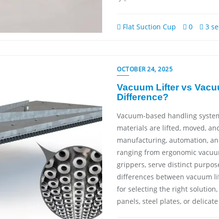
Flat Suction Cup
0
3 se
OCTOBER 24, 2025
Vacuum Lifter vs Vacu
Difference?
Vacuum-based handling system
materials are lifted, moved, an
manufacturing, automation, and
ranging from ergonomic vacuum
grippers, serve distinct purpo
differences between vacuum lif
for selecting the right solutio
panels, steel plates, or delicate