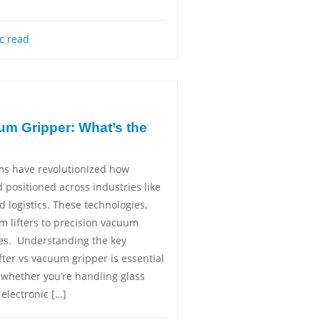
c read
um Gripper: What’s the
s have revolutionized how
d positioned across industries like
 logistics. These technologies,
 lifters to precision vacuum
ses. Understanding the key
ter vs vacuum gripper is essential
n, whether you’re handling glass
 electronic […]