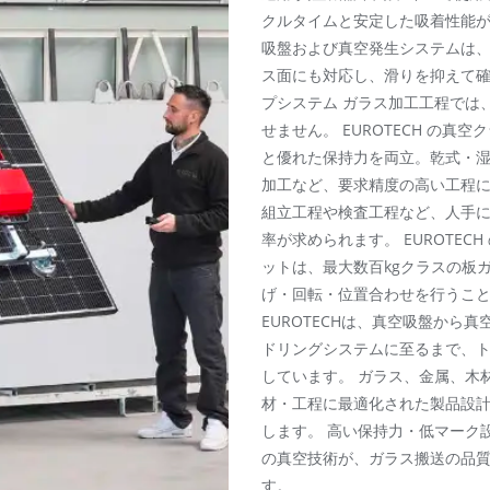
クルタイムと安定した吸着性能が求
吸盤および真空発生システムは
ス面にも対応し、滑りを抑えて確
プシステム ガラス加工工程では
せません。 EUROTECH の
と優れた保持力を両立。乾式・湿
加工など、要求精度の高い工程に
組立工程や検査工程など、人手
率が求められます。 EUROTE
ットは、最大数百kgクラスの板
げ・回転・位置合わせを行うことが
EUROTECHは、真空吸盤から
ドリングシステムに至るまで、
しています。 ガラス、金属、木
材・工程に最適化された製品設
します。 高い保持力・低マーク設
の真空技術が、ガラス搬送の品
す。