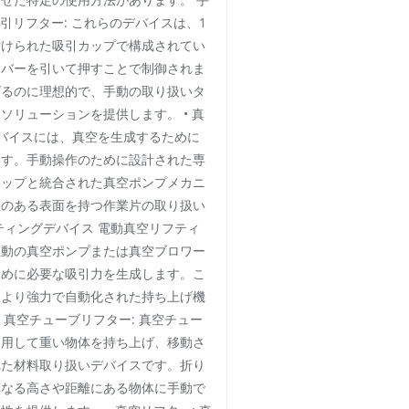
吸引リフター: これらのデバイスは、1
付けられた吸引カップで構成されてい
レバーを引いて押すことで制御されま
げるのに理想的で、手動の取り扱いタ
ソリューションを提供します。 • 真
デバイスには、真空を生成するために
ます。手動操作のために設計された専
カップと統合された真空ポンプメカニ
性のある表面を持つ作業片の取り扱い
ティングデバイス 電動真空リフティ
駆動の真空ポンプまたは真空ブロワー
ために必要な吸引力を生成します。こ
てより強力で自動化された持ち上げ機
• 真空チューブリフター: 真空チュー
利用して重い物体を持ち上げ、移動さ
れた材料取り扱いデバイスです。折り
異なる高さや距離にある物体に手動で