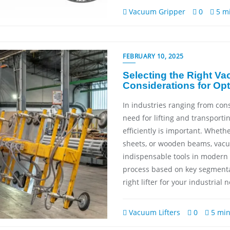
Vacuum Gripper
0
5 mi
FEBRUARY 10, 2025
Selecting the Right Va
Considerations for Opt
In industries ranging from con
need for lifting and transporti
efficiently is important. Whether
sheets, or wooden beams, vacu
indispensable tools in modern 
process based on key segmentat
right lifter for your industrial
Vacuum Lifters
0
5 min