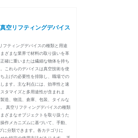
真空リフティングデバイス
空リフティングデバイスの種類と用途
さまざまな業界で材料の取り扱いを革
つ正確に重いまたは繊細な物体を持ち
す。これらのデバイスは真空技術を使
持ち上げの必要性を排除し、職場での
減します。主な利点には、効率性と速
カスタマイズと多用途性が含まれま
、製造、物流、倉庫、包装、タイルな
。 真空リフティングデバイスの種類
さまざまなオブジェクトを取り扱うた
は操作メカニズムに基づいて、手動、
プに分類できます。各カテゴリに
せた特定の使用方法があります。 手