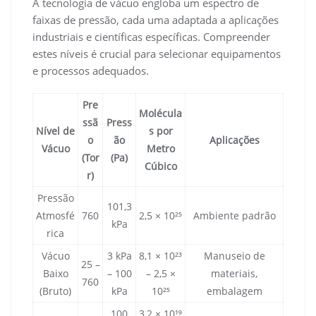
A tecnologia de vácuo engloba um espectro de
faixas de pressão, cada uma adaptada a aplicações
industriais e científicas específicas. Compreender
estes níveis é crucial para selecionar equipamentos
e processos adequados.
Pre
Molécula
ssã
Press
Nível de
s por
o
ão
Aplicações
Vácuo
Metro
(Tor
(Pa)
Cúbico
r)
Pressão
101,3
Atmosfé
760
2,5 × 10²⁵
Ambiente padrão
kPa
rica
Vácuo
3 kPa
8,1 × 10²³
Manuseio de
25 –
Baixo
– 100
– 2,5 ×
materiais,
760
(Bruto)
kPa
10²⁵
embalagem
100
3,2 × 10¹⁹