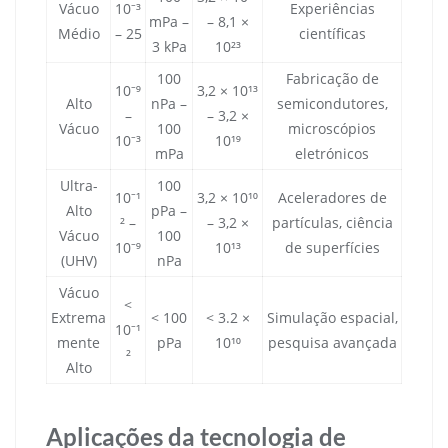
Vácuo
10⁻³
Experiências
mPa –
– 8,1 ×
Médio
– 25
científicas
3 kPa
10²³
100
Fabricação de
10⁻⁹
3,2 × 10¹³
Alto
nPa –
semicondutores,
–
– 3,2 ×
Vácuo
100
microscópios
10⁻³
10¹⁹
mPa
eletrónicos
Ultra-
100
10⁻¹
3,2 × 10¹⁰
Aceleradores de
Alto
pPa –
² –
– 3,2 ×
partículas, ciência
Vácuo
100
10⁻⁹
10¹³
de superfícies
(UHV)
nPa
Vácuo
<
Extrema
< 100
< 3.2 ×
Simulação espacial,
10⁻¹
mente
pPa
10¹⁰
pesquisa avançada
²
Alto
Aplicações da tecnologia de