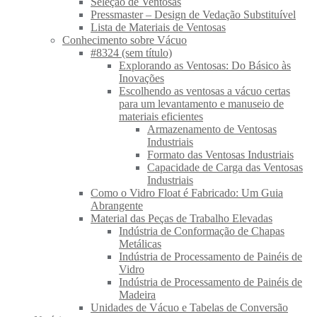
Seleção de Ventosas
Pressmaster – Design de Vedação Substituível
Lista de Materiais de Ventosas
Conhecimento sobre Vácuo
#8324 (sem título)
Explorando as Ventosas: Do Básico às
Inovações
Escolhendo as ventosas a vácuo certas
para um levantamento e manuseio de
materiais eficientes
Armazenamento de Ventosas
Industriais
Formato das Ventosas Industriais
Capacidade de Carga das Ventosas
Industriais
Como o Vidro Float é Fabricado: Um Guia
Abrangente
Material das Peças de Trabalho Elevadas
Indústria de Conformação de Chapas
Metálicas
Indústria de Processamento de Painéis de
Vidro
Indústria de Processamento de Painéis de
Madeira
Unidades de Vácuo e Tabelas de Conversão