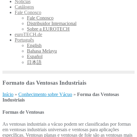
Notícias
Catálogos
Fale Conosco
Fale Conosco
Distribuidor Internacional
Sobre a EUROTECH
euroTECH.de
Português
English
Bahasa Melayu
Español
日本語
Formato das Ventosas Industriais
Início
»
Conhecimento sobre Vácuo
»
Forma das Ventosas
Industriais
Formas de
Ventosas
As ventosas industriais a vácuo podem ser classificadas por formas
em ventosas industriais universais e ventosas para aplicações
específicas. Ventosas p
lanas e ventosas de f
ole são as ventosas mais