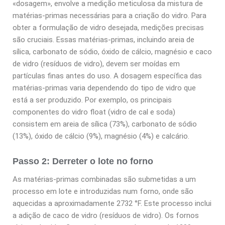
«dosagem», envolve a medição meticulosa da mistura de
matérias-primas necessárias para a criação do vidro. Para
obter a formulação de vidro desejada, medições precisas
são cruciais. Essas matérias-primas, incluindo areia de
sílica, carbonato de sódio, óxido de cálcio, magnésio e caco
de vidro (resíduos de vidro), devem ser moídas em
partículas finas antes do uso. A dosagem específica das
matérias-primas varia dependendo do tipo de vidro que
está a ser produzido. Por exemplo, os principais
componentes do vidro float (vidro de cal e soda)
consistem em areia de sílica (73%), carbonato de sódio
(13%), óxido de cálcio (9%), magnésio (4%) e calcário.
Passo 2: Derreter o lote no forno
As matérias-primas combinadas são submetidas a um
processo em lote e introduzidas num forno, onde são
aquecidas a aproximadamente 2732 °F. Este processo inclui
a adição de caco de vidro (resíduos de vidro). Os fornos