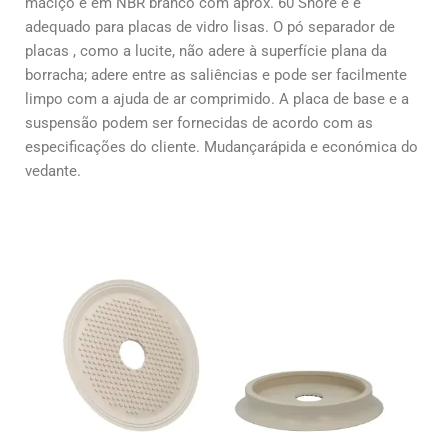
maciço é em NBR branco com aprox. 60 Shore
e é
adequado para placas de vidro lisas. O pó separador de
placas
, como a lucite, não adere à superfície plana da
borracha; adere
entre as saliências e pode ser facilmente
limpo com a ajuda de
ar comprimido. A placa de base e a
suspensão podem ser fornecidas
de acordo com as
especificações do cliente.
Mudança
rápida e económica
do
vedante.