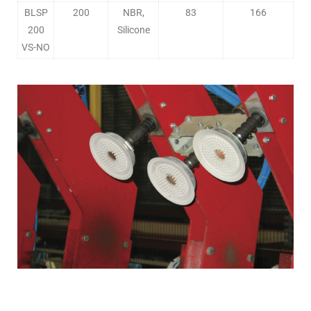
BLSP
200
NBR,
83
166
200
Silicone
VS-NO