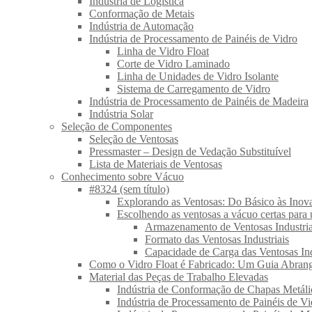
Indústria de Logística
Conformação de Metais
Indústria de Automação
Indústria de Processamento de Painéis de Vidro
Linha de Vidro Float
Corte de Vidro Laminado
Linha de Unidades de Vidro Isolante
Sistema de Carregamento de Vidro
Indústria de Processamento de Painéis de Madeira
Indústria Solar
Seleção de Componentes
Seleção de Ventosas
Pressmaster – Design de Vedação Substituível
Lista de Materiais de Ventosas
Conhecimento sobre Vácuo
#8324 (sem título)
Explorando as Ventosas: Do Básico às Inov
Escolhendo as ventosas a vácuo certas para 
Armazenamento de Ventosas Industria
Formato das Ventosas Industriais
Capacidade de Carga das Ventosas Ind
Como o Vidro Float é Fabricado: Um Guia Abran
Material das Peças de Trabalho Elevadas
Indústria de Conformação de Chapas Metáli
Indústria de Processamento de Painéis de Vi