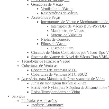
Geradores de Vácuo
Ventilador de Vácuo
Reservatórios de Vácuo
Acessórios e Peças
Interruptores de Vácuo e Monitoramento do
Interruptor de Vácuo BUS-PSVDD
Manômetro de Vácuo
Sistema de Válvulas
Niples de Conexão
Filtros de Vácuo
Disco de Filtro
Circuitos de Motor Controlados por Vácuo Tipo
Sistema de Alarme de Nível de Vácuo Tipo VMS
Tecnologia de Fixação a Vácuo
Coberturas de Ventosas
Coberturas de Ventosas MTC
Coberturas de Ventosas MTC SSUZ
Acessórios para Máquinas de Processamento de Vidro
Junta de montagem flexível eT-Flex
Escova de Nylon para Máquina de Jateamento de 
Rolos Transportadores de Vidro
Serviços
Indústrias e Aplicações
Indústria Automotiva