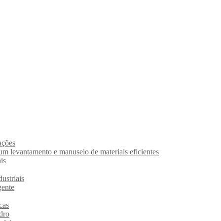
ações
um levantamento e manuseio de materiais eficientes
is
ustriais
gente
cas
dro