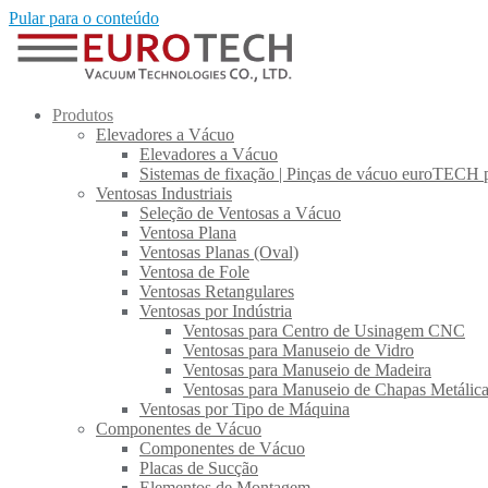
Pular para o conteúdo
Produtos
Elevadores a Vácuo
Elevadores a Vácuo
Sistemas de fixação | Pinças de vácuo euroTECH p
Ventosas Industriais
Seleção de Ventosas a Vácuo
Ventosa Plana
Ventosas Planas (Oval)
Ventosa de Fole
Ventosas Retangulares
Ventosas por Indústria
Ventosas para Centro de Usinagem CNC
Ventosas para Manuseio de Vidro
Ventosas para Manuseio de Madeira
Ventosas para Manuseio de Chapas Metálic
Ventosas por Tipo de Máquina
Componentes de Vácuo
Componentes de Vácuo
Placas de Sucção
Elementos de Montagem