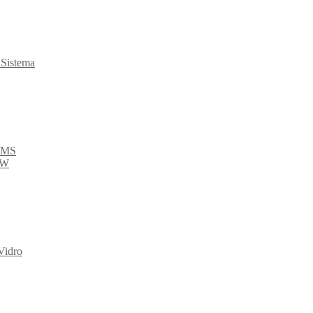
 Sistema
 VMS
-W
Vidro