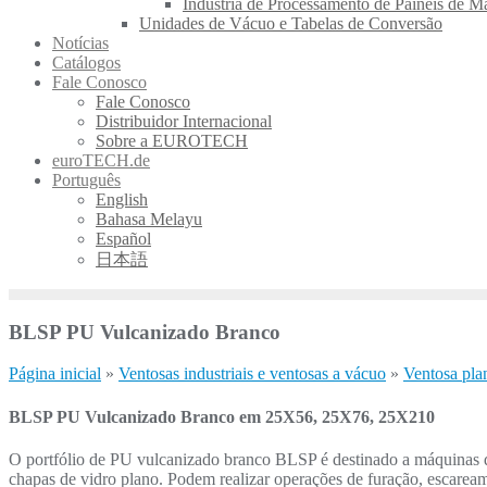
Indústria de Processamento de Painéis de M
Unidades de Vácuo e Tabelas de Conversão
Notícias
Catálogos
Fale Conosco
Fale Conosco
Distribuidor Internacional
Sobre a EUROTECH
euroTECH.de
Português
English
Bahasa Melayu
Español
日本語
BLSP PU Vulcanizado Branco
Página inicial
»
Ventosas industriais e ventosas a vácuo
»
Ventosa pla
BLSP PU Vulcanizado Branco em 25X56, 25X76, 25X210
O portfólio de PU vulcanizado branco BLSP é destinado a máquinas de
chapas de vidro plano. Podem realizar operações de furação, escarea