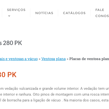
SERVIÇOS
FALE
NOTÍCIAS
CATÁLOGOS
CONO
as 280 PK
ais e ventosas a vácuo
»
Ventosa plana
»
Placas de ventosa pla
80 PK
om vedação vulcanizada e
grande volume interior. A vedação tem 
e interior e ranhura.
Oito pinos de montagem com uma rosca intern
al de borracha para a
ligação de
vácuo
.
Na maioria dos casos, esta