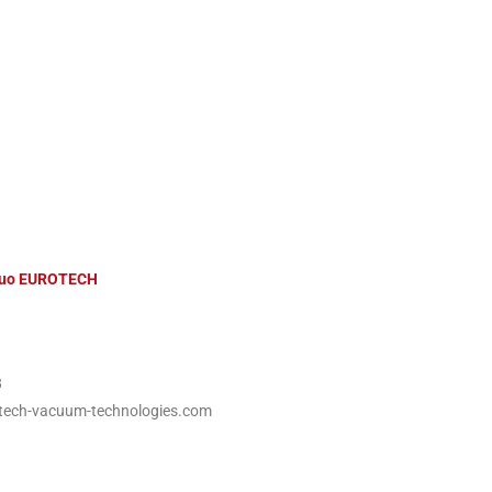
ácuo EUROTECH
8
tech-vacuum-technologies.com