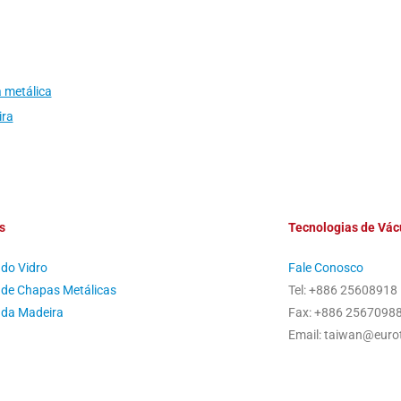
 metálica
ira
s
Tecnologias de V
 do Vidro
Fale Conosco
a de Chapas Metálicas
Tel: +886 25608918
a da Madeira
Fax: +886 2567098
Email: taiwan@euro