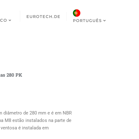
EUROTECH.DE
SCO
PORTUGUÊS
nas 280 PK
um diâmetro de 280 mm e é em
NBR
a M8 estão instalados na parte
de
 ventosa é instalada
em