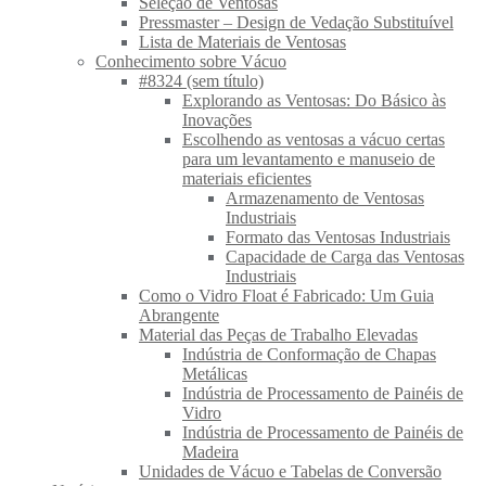
Seleção de Ventosas
Pressmaster – Design de Vedação Substituível
Lista de Materiais de Ventosas
Conhecimento sobre Vácuo
#8324 (sem título)
Explorando as Ventosas: Do Básico às
Inovações
Escolhendo as ventosas a vácuo certas
para um levantamento e manuseio de
materiais eficientes
Armazenamento de Ventosas
Industriais
Formato das Ventosas Industriais
Capacidade de Carga das Ventosas
Industriais
Como o Vidro Float é Fabricado: Um Guia
Abrangente
Material das Peças de Trabalho Elevadas
Indústria de Conformação de Chapas
Metálicas
Indústria de Processamento de Painéis de
Vidro
Indústria de Processamento de Painéis de
Madeira
Unidades de Vácuo e Tabelas de Conversão