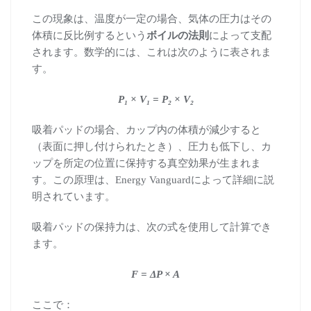
この現象は、温度が一定の場合、気体の圧力はその
体積に反比例するという
ボイルの法則
によって支配
されます。数学的には、これは次のように表されま
す。
P₁ × V₁ = P₂ × V₂
吸着パッドの場合、カップ内の体積が減少すると
（表面に押し付けられたとき）、圧力も低下し、カ
ップを所定の位置に保持する真空効果が生まれま
す。この原理は、Energy Vanguardによって詳細に説
明されています。
吸着パッドの保持力は、次の式を使用して計算でき
ます。
F = ΔP × A
ここで：