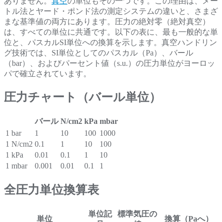
ありません。
真空
の単位もその一つです。この理由は、メー
トル法とヤード・ポンド法の測定システムの違いと、さまざ
まな基準値の両方にあります。圧力の絶対零（絶対真空）
は、すべての単位に共通です。以下の表に、最も一般的な単
位と、パスカルSI単位への換算を示します。真空ハンドリン
グ技術では、SI単位としてのパスカル（Pa）、バール
（bar）、およびパーセント値（s.u.）の圧力単位がヨーロッ
パで確立されています。
圧力チャート（バール単位）
バール
N/cm2
kPa
mbar
1 bar
1
10
100
1000
1 N/cm2
0.1
1
10
100
1 kPa
0.01
0.1
1
10
1 mbar
0.001
0.01
0.1
1
全圧力単位換算表
単位記
標準気圧の
単位
換算（Paへ）