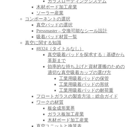
ガラスローディングシステム
木材ボード加工産業
ソーラー産業
コンポーネントの選択
真空パッドの選択
Pressmaster – 交換可能なシール設計
吸着パッド材質一覧
真空に関する知識
#8324（タイトルなし）
真空吸着パッドを探求する：基礎から
革新まで
効率的な持ち上げと資材運搬のための
適切な真空吸着カップの選び方
工業用吸着パッドの保管
工業用吸着パッドの形状
工業用吸着パッドの耐荷重
フロートガラスの製造方法：総合ガイド
ワークの材質
板金成形業界
ガラス板加工産業
木材ボード加工産業
真空ユニットと換算表