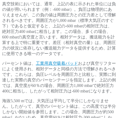
真空技術においては、通常、上記の表に示された単位には負
の値が用いられます（例：-600 mbar）。負圧は物理的にあ
りえませんが、この負の値は周囲圧力との圧力差として理解
されるべきです。周囲圧力が1,000 mbar（標準大気圧のすぐ
下）であると仮定すると、上記の-600 mbarの相対圧力は、
絶対圧力400 mbarに相当します。この場合、多くの場合、
600 mbarの真空度と言います。相対データは、搬送能力を計
算する上で特に重要です。差圧（相対真空の量）は、周囲圧
力の状況に依存しない搬送能力データを提供するため、計算
に使用できる唯一のデータです。
パーセント値は、
工業用真空吸着パッド
および真空リフター
によく使用され、相対データと同様の方法で理解されるべき
です。これらは、負圧レベルを周囲圧力と比較し、実際に到
達した実際の真空のパーセンテージを指定します。上記の例
では、真空度が60％の場合、周囲圧力1,000 mbarで絶対圧力
400に相当し、したがって相対圧力は-600 mbarになります。
海抜5,500 mでは、大気圧は平均して半分にしかなりませ
ん。したがって、真空のパーセント値は、この高度では半分
しかない開始値を参照します。この場合、周囲圧力が約500
mbarしかないため、真空度60％は相対圧力-300 mbarにしか