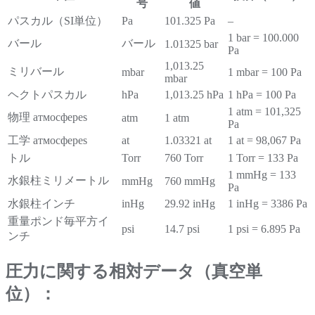
号
値
パスカル（SI単位）
Pa
101.325 Pa
–
1 bar = 100.000
バール
バール
1.01325 bar
Pa
1,013.25
ミリバール
mbar
1 mbar = 100 Pa
mbar
ヘクトパスカル
hPa
1,013.25 hPa
1 hPa = 100 Pa
1 atm = 101,325
物理 атмосферes
atm
1 atm
Pa
工学 атмосферes
at
1.03321 at
1 at = 98,067 Pa
トル
Torr
760 Torr
1 Torr = 133 Pa
1 mmHg = 133
水銀柱ミリメートル
mmHg
760 mmHg
Pa
水銀柱インチ
inHg
29.92 inHg
1 inHg = 3386 Pa
重量ポンド毎平方イ
psi
14.7 psi
1 psi = 6.895 Pa
ンチ
圧力に関する相対データ（真空単
位）：