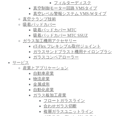
フィルターディスク
真空制御モーター回路 VMSタイプ
真空レベル警報システム VMS-Wタイプ
真空クランプ技術
吸着パッドカバー
吸着パッドカバー MTC
吸着パッドカバー MTC SSUZ
ガラス加工機用アクセサリー
eT-Flex フレキシブル取付ジョイント
ガラスサンドブラスト機用ナイロンブラシ
ガラスコンベアローラー
サービス
産業とアプリケーション
自動車産業
物流産業
金属成形
自動化産業
ガラス板加工産業
フロートガラスライン
合わせガラス切断
複層ガラスユニットライン