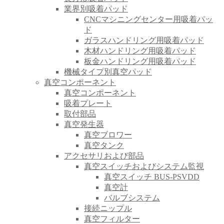
業界別吸着パッド
CNCマシニングセンター用吸着パッ
ド
ガラスハンドリング用吸着パッド
木材ハンドリング用吸着パッド
板金ハンドリング用吸着パッド
機械タイプ別真空パッド
真空コンポーネント
真空コンポーネント
吸着プレート
取付部品
真空発生器
真空ブロワー
真空タンク
アクセサリおよび部品
真空スイッチおよびシステム監視
真空スイッチ BUS-PSVDD
真空計
バルブシステム
接続ニップル
真空フィルター