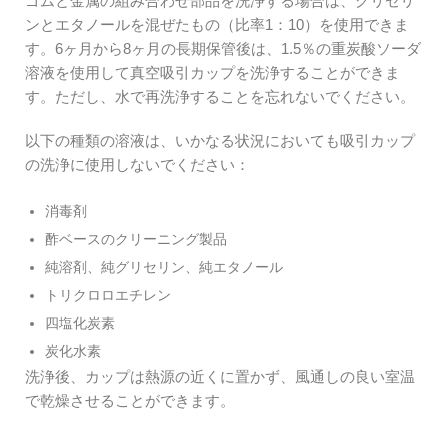
ゴムと金属の組み合わせ部品を洗浄する場合は、グリセリ
ンとエタノールを混ぜたもの（比率1：10）を使用できま
す。6ヶ月から8ヶ月の長期保管後は、1.5％の重炭酸ソーダ
溶液を使用して真空吸引カップを洗浄することができま
す。ただし、水で再洗浄することを忘れないでください。
以下の種類の溶液は、いかなる状況においても吸引カップ
の洗浄に使用しないでください：
消毒剤
酢ベースのクリーニング製品
純溶剤、純グリセリン、純エタノール
トリクロロエチレン
四塩化炭素
炭化水素
洗浄後、カップは熱源の近くに置かず、風通しの良い室温
で乾燥させることができます。