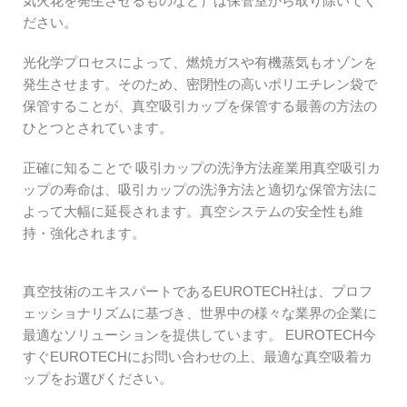
気火花を発生させるものなど）は保管室から取り除いてく
ださい。
光化学プロセスによって、燃焼ガスや有機蒸気もオゾンを
発生させます。そのため、密閉性の高いポリエチレン袋で
保管することが、真空吸引カップを保管する最善の方法の
ひとつとされています。
正確に知ることで
吸引カップの洗浄方法
産業用真空吸引カ
ップの寿命は、吸引カップの洗浄方法と適切な保管方法に
よって大幅に延長されます。真空システムの安全性も維
持・強化されます。
真空技術のエキスパートであるEUROTECH社は、プロフ
ェッショナリズムに基づき、世界中の様々な業界の企業に
最適なソリューションを提供しています。
EUROTECH
今
すぐEUROTECHにお問い合わせの上、最適な真空吸着カ
ップをお選びください。