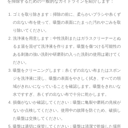
を掃除するための一般的なガイドラインを紹介します：
ゴミを取り除きます：掃除の前に、柔らかいブラシや糸くず
の出ない布を使って、吸盤の表面にたまった汚れやごみを取
り除いてください。
洗浄液を用意します：中性洗剤またはガラスクリーナーとぬ
るま湯を混ぜて洗浄液を作ります。吸盤を傷つける可能性の
ある刺激の強い洗剤や研磨剤の入った洗剤の使用は避けてく
ださい。
吸盤をクリーニングします：糸くずの出ない布またはスポン
ジを洗浄液に浸し、吸盤の表面をやさしく拭き、すべての領
域がきれいになっていることを確認します。吸盤をきれいな
水ですすぎ、糸くずの出ない布で十分に乾かします。
損傷がないか確認してください：吸盤に亀裂や磨耗の兆候が
ないか点検してください。使用中の故障を防ぐため、破損し
た吸盤は交換してください。
吸盤は適切に保管してください：吸盤は清潔で乾燥した場所