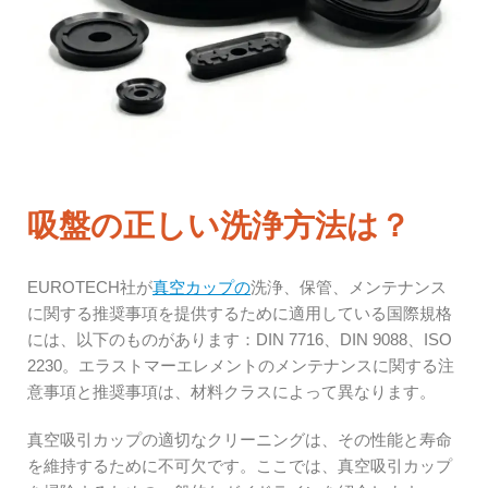
吸盤の正しい洗浄方法は？
EUROTECH社が
真空カップの
洗浄、保管、メンテナンス
に関する推奨事項を提供するために適用している国際規格
には、以下のものがあります：DIN 7716、DIN 9088、ISO
2230。エラストマーエレメントのメンテナンスに関する注
意事項と推奨事項は、材料クラスによって異なります。
真空吸引カップの
適切な
クリーニングは、その性能と寿命
を維持するために不可欠です。ここでは、真空吸引カップ