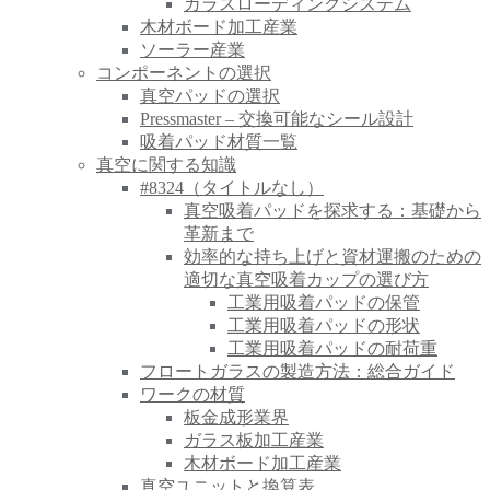
ガラスローディングシステム
木材ボード加工産業
ソーラー産業
コンポーネントの選択
真空パッドの選択
Pressmaster – 交換可能なシール設計
吸着パッド材質一覧
真空に関する知識
#8324（タイトルなし）
真空吸着パッドを探求する：基礎から
革新まで
効率的な持ち上げと資材運搬のための
適切な真空吸着カップの選び方
工業用吸着パッドの保管
工業用吸着パッドの形状
工業用吸着パッドの耐荷重
フロートガラスの製造方法：総合ガイド
ワークの材質
板金成形業界
ガラス板加工産業
木材ボード加工産業
真空ユニットと換算表