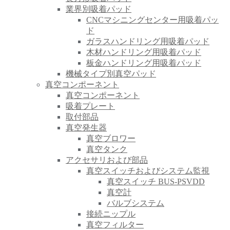
業界別吸着パッド
CNCマシニングセンター用吸着パッ
ド
ガラスハンドリング用吸着パッド
木材ハンドリング用吸着パッド
板金ハンドリング用吸着パッド
機械タイプ別真空パッド
真空コンポーネント
真空コンポーネント
吸着プレート
取付部品
真空発生器
真空ブロワー
真空タンク
アクセサリおよび部品
真空スイッチおよびシステム監視
真空スイッチ BUS-PSVDD
真空計
バルブシステム
接続ニップル
真空フィルター