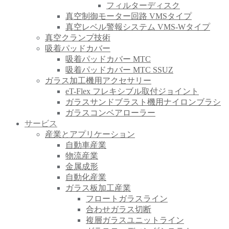
フィルターディスク
真空制御モーター回路 VMSタイプ
真空レベル警報システム VMS-Wタイプ
真空クランプ技術
吸着パッドカバー
吸着パッドカバー MTC
吸着パッドカバー MTC SSUZ
ガラス加工機用アクセサリー
eT-Flex フレキシブル取付ジョイント
ガラスサンドブラスト機用ナイロンブラシ
ガラスコンベアローラー
サービス
産業とアプリケーション
自動車産業
物流産業
金属成形
自動化産業
ガラス板加工産業
フロートガラスライン
合わせガラス切断
複層ガラスユニットライン