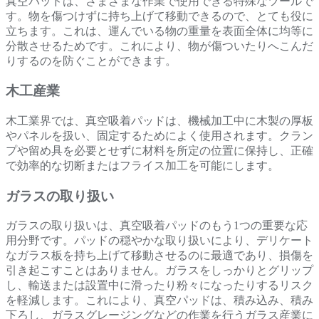
真空パッドは、さまざまな作業で使用できる特殊なツールで
す。物を傷つけずに持ち上げて移動できるので、とても役に
立ちます。これは、運んでいる物の重量を表面全体に均等に
分散させるためです。これにより、物が傷ついたりへこんだ
りするのを防ぐことができます。
木工産業
木工業界では、真空吸着パッドは、機械加工中に木製の厚板
やパネルを扱い、固定するためによく使用されます。クラン
プや留め具を必要とせずに材料を所定の位置に保持し、正確
で効率的な切断またはフライス加工を可能にします。
ガラスの取り扱い
ガラスの取り扱いは、真空吸着パッドのもう1つの重要な応
用分野です。パッドの穏やかな取り扱いにより、デリケート
なガラス板を持ち上げて移動させるのに最適であり、損傷を
引き起こすことはありません。ガラスをしっかりとグリップ
し、輸送または設置中に滑ったり粉々になったりするリスク
を軽減します。これにより、真空パッドは、積み込み、積み
下ろし、ガラスグレージングなどの作業を行うガラス産業に