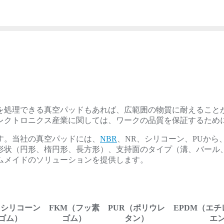
を処理できる真空パッドもあれば、広範囲の物質に耐えること
レクトロニクス産業に関しては、ワークの品質を保証するため
す。当社の真空パッドには、
NBR
、NR、シリコーン、PUか
形状（円形、楕円形、長方形）、支持面のタイプ（溝、バール
ムメイドのソリューションを提供します。
（シリコーン
FKM（フッ素
PUR（ポリウレ
EPDM（エ
ゴム）
ゴム）
タン）
エ