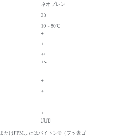
ネオプレン
38
10～80℃
+
+
+/-
+/-
–
+
+
–
+
汎用
またはFPMまたはバイトン®（フッ素ゴ