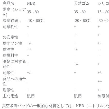
商品名
NBR
天然ゴム
シリ
硬度（ショア
35～80
35～80
15～8
A）
温度範囲：
-10～80℃
-20～80℃
-30～
耐摩耗性
+
+
+
+
++
+
の安定性
耐オゾン性
+/-
+
++
耐油性
++
+/-
–
耐燃料性
+
–
–
溶剤に対する
+
+/-
+
耐性
耐酸性
+/-
+
+/-
食品への適合
–
–
++
性
耐候性
+
+
++
主な用途
汎用
汎用
制限
真空吸着パッドの一般的な材質としては、NBR（ニトリルブタ