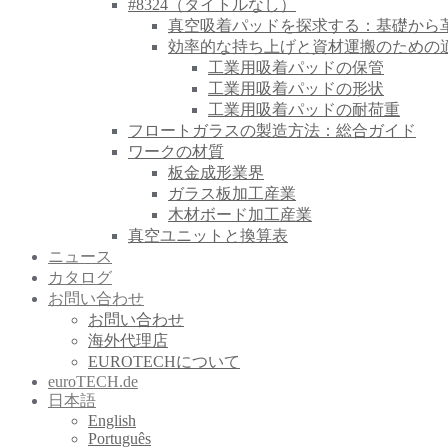
#8324（タイトルなし）
真空吸着パッドを探求する：基礎から
効率的な持ち上げと資材運搬のための
工業用吸着パッドの保管
工業用吸着パッドの形状
工業用吸着パッドの耐荷重
フロートガラスの製造方法：総合ガイド
ワークの材質
板金成形業界
ガラス板加工産業
木材ボード加工産業
真空ユニットと換算表
ニュース
カタログ
お問い合わせ
お問い合わせ
海外代理店
EUROTECHについて
euroTECH.de
日本語
English
Português