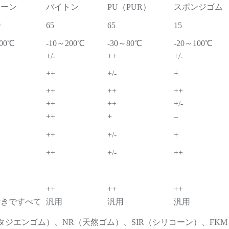
コーン
バイトン
PU（PUR）
スポンジゴム
0
65
65
15
200℃
-10～200℃
-30～80℃
-20～100℃
+/-
++
+/-
++
+/-
+
++
++
++
++
++
+/-
++
+
–
++
+/-
+
++
+/-
++
–
–
–
++
++
++
付きですべて
汎用
汎用
汎用
ジエンゴム）、NR（天然ゴム）、SIR（シリコーン）、FKM