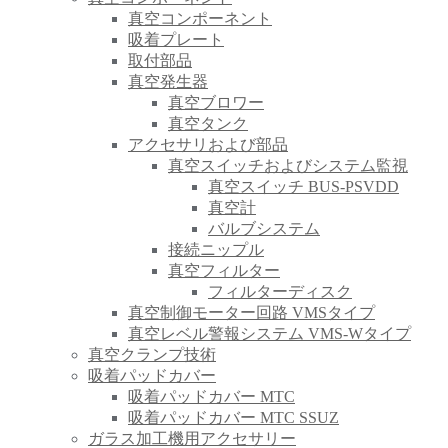
真空コンポーネント
吸着プレート
取付部品
真空発生器
真空ブロワー
真空タンク
アクセサリおよび部品
真空スイッチおよびシステム監視
真空スイッチ BUS-PSVDD
真空計
バルブシステム
接続ニップル
真空フィルター
フィルターディスク
真空制御モーター回路 VMSタイプ
真空レベル警報システム VMS-Wタイプ
真空クランプ技術
吸着パッドカバー
吸着パッドカバー MTC
吸着パッドカバー MTC SSUZ
ガラス加工機用アクセサリー