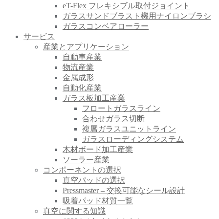
eT-Flex フレキシブル取付ジョイント
ガラスサンドブラスト機用ナイロンブラシ
ガラスコンベアローラー
サービス
産業とアプリケーション
自動車産業
物流産業
金属成形
自動化産業
ガラス板加工産業
フロートガラスライン
合わせガラス切断
複層ガラスユニットライン
ガラスローディングシステム
木材ボード加工産業
ソーラー産業
コンポーネントの選択
真空パッドの選択
Pressmaster – 交換可能なシール設計
吸着パッド材質一覧
真空に関する知識