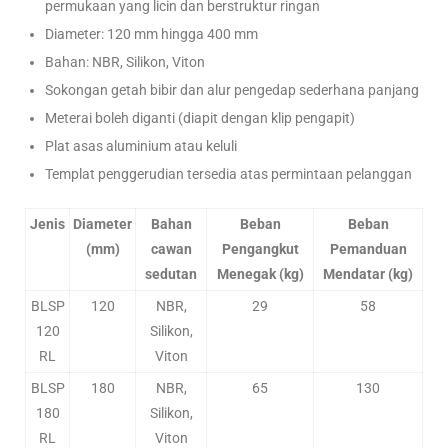
permukaan yang licin dan berstruktur ringan
Diameter: 120 mm hingga 400 mm
Bahan: NBR, Silikon, Viton
Sokongan getah bibir dan alur pengedap sederhana panjang
Meterai boleh diganti (diapit dengan klip pengapit)
Plat asas aluminium atau keluli
Templat penggerudian tersedia atas permintaan pelanggan
Jenis
Diameter
Bahan
Beban
Beban
(mm)
cawan
Pengangkut
Pemanduan
sedutan
Menegak (kg)
Mendatar (kg)
BLSP
120
NBR,
29
58
120
Silikon,
RL
Viton
BLSP
180
NBR,
65
130
180
Silikon,
RL
Viton