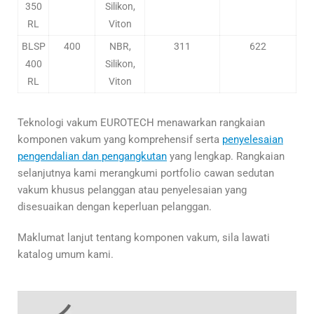
350
Silikon,
RL
Viton
BLSP
400
NBR,
311
622
400
Silikon,
RL
Viton
Teknologi vakum EUROTECH menawarkan rangkaian
komponen vakum yang komprehensif serta
penyelesaian
pengendalian dan pengangkutan
yang lengkap. Rangkaian
selanjutnya kami merangkumi portfolio cawan sedutan
vakum khusus pelanggan atau penyelesaian yang
disesuaikan dengan keperluan pelanggan.
Maklumat lanjut tentang komponen vakum, sila lawati
katalog umum kami.