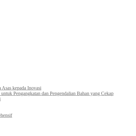
Asas kepada Inovasi
 untuk Pengangkatan dan Pengendalian Bahan yang Cekap
i
hensif