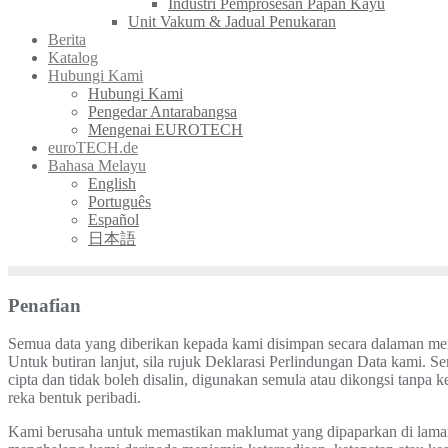
Industri Pemprosesan Papan Kayu
Unit Vakum & Jadual Penukaran
Berita
Katalog
Hubungi Kami
Hubungi Kami
Pengedar Antarabangsa
Mengenai EUROTECH
euroTECH.de
Bahasa Melayu
English
Português
Español
日本語
Penafian
Semua data yang diberikan kepada kami disimpan secara dalaman men
Untuk butiran lanjut, sila rujuk Deklarasi Perlindungan Data kami. 
cipta dan tidak boleh disalin, digunakan semula atau dikongsi tanpa k
reka bentuk peribadi.
Kami berusaha untuk memastikan maklumat yang dipaparkan di laman