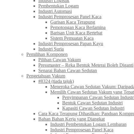
Industri Logistik
Pembentukan Logam
Industri Automasi
Industri Pemprosesan Panel Kaca
Garisan Kaca Terapung
Pemotongan Kaca Berlamina
Barisan Unit Kaca Bertebat
Sistem Pemuatan Kaca
Industri Pemprosesan Papan Kayu
Industri Suria
Pemilihan Komponen
Pilihan Cawan Vakum
Pressmaster – Reka Bentuk Meterai Boleh Diganti
Senarai Bahan Cawan Sedutan
Pengetahuan Vakum
#8324 (tiada tajuk)
Meneroka Cawan Sedutan Vakum: Daripada 
Memilih Cawan Sedutan Vakum yang Tepat
Penyimpanan Cawan Sedutan Industr
Bentuk Cawan Sedutan Industri
Kapasiti Cawan Sedutan Industri
Cara Kaca Terapung Dihasilkan: Panduan Kompre
Bahan Bahan Kerja yang Diangkat
Industri Pembentukan Logam Lembaran
Industri Pemprosesan Panel Kaca