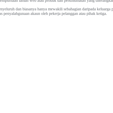
esempurnaan laman web atau produk dan perkhidmatan yang diterangka
nyeluruh dan biasanya hanya mewakili sebahagian daripada keluarga p
s penyalahgunaan akaun oleh pekerja pelanggan atau pihak ketiga.