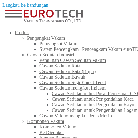
Langkau ke kandungan
Produk
Pengangkat Vakum
Pengangkat Vakum
Sistem Pencengkam | Pencengkam Vakum euroT
Cawan Sedutan Industri
Pemilihan Cawan Sedutan Vakum
Cawan Sedutan Rata
Cawan Sedutan Rata (Bujur)
Cawan Sedutan Bawah
Cawan Sedutan Segi Empat Tepat
Cawan Sedutan mengikut Industri
Cawan Sedutan untuk Pusat Pemesinan C
Cawan Sedutan untuk Pengendalian Kaca​
Cawan Sedutan untuk Pengendalian Kayu
Cawan Sedutan untuk Pengendalian Logam
Cawan Vakum mengikut Jenis Mesin
Komponen Vakum
Komponen Vakum
Plat Sedutan
Elemen Pemasangan