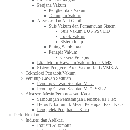
Penjana Vakum
Penghembus Vakum
Takungan Vakum
Aksesori dan Alat Ganti
Suis Vakum dan Pemantauan Sistem
Suis Vakum BUS-PSVDD
Tolok Vakum
Sistem Injap
Puting Sambungan
Penapis Vakum
Cakera Penapis
Litar Motor Kawalan Vakum Jenis VMS
Sistem Penggera Aras Vakum Jenis VMS-W
Teknologi Pengapit Vakum
Penutup Cawan Sedutan
Penutup Cawan Sedutan MTC
Penutup Cawan Sedutan MTC SSUZ
Aksesori Mesin Pemprosesan Kaca
Sambungan Pemasangan Fleksibel eT-Flex
Berus Nilon untuk Mesin Peletupan Pasir Kaca
Penggelek Penghantar Kaca
Perkhidmatan
Industri dan Aplikasi
Industri Automotif