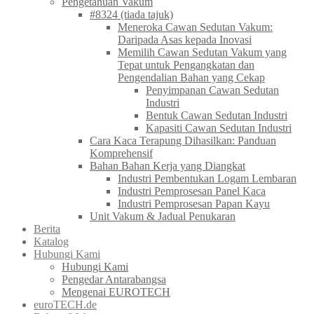
Pengetahuan Vakum
#8324 (tiada tajuk)
Meneroka Cawan Sedutan Vakum:
Daripada Asas kepada Inovasi
Memilih Cawan Sedutan Vakum yang
Tepat untuk Pengangkatan dan
Pengendalian Bahan yang Cekap
Penyimpanan Cawan Sedutan
Industri
Bentuk Cawan Sedutan Industri
Kapasiti Cawan Sedutan Industri
Cara Kaca Terapung Dihasilkan: Panduan
Komprehensif
Bahan Bahan Kerja yang Diangkat
Industri Pembentukan Logam Lembaran
Industri Pemprosesan Panel Kaca
Industri Pemprosesan Papan Kayu
Unit Vakum & Jadual Penukaran
Berita
Katalog
Hubungi Kami
Hubungi Kami
Pengedar Antarabangsa
Mengenai EUROTECH
euroTECH.de