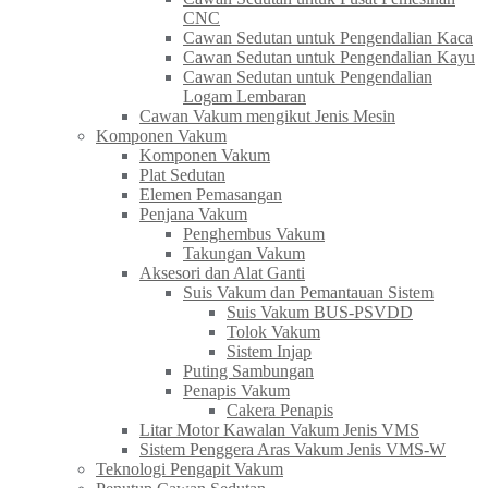
CNC
Cawan Sedutan untuk Pengendalian Kaca​
Cawan Sedutan untuk Pengendalian Kayu
Cawan Sedutan untuk Pengendalian
Logam Lembaran
Cawan Vakum mengikut Jenis Mesin
Komponen Vakum
Komponen Vakum
Plat Sedutan
Elemen Pemasangan
Penjana Vakum
Penghembus Vakum
Takungan Vakum
Aksesori dan Alat Ganti
Suis Vakum dan Pemantauan Sistem
Suis Vakum BUS-PSVDD
Tolok Vakum
Sistem Injap
Puting Sambungan
Penapis Vakum
Cakera Penapis
Litar Motor Kawalan Vakum Jenis VMS
Sistem Penggera Aras Vakum Jenis VMS-W
Teknologi Pengapit Vakum