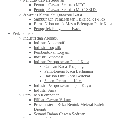
Penutup Cawan Sedutan
Penutup Cawan Sedutan MTC
Penutup Cawan Sedutan MTC SSUZ
Aksesori Mesin Pemprosesan Kaca
Sambungan Pemasangan Fleksibel eT-Flex
Berus Nilon untuk Mesin Peletupan Pasir Kaca
Penggelek Penghantar Kaca
Perkhidmatan
Industri dan Aplikasi
Industri Automotif
Industri Logistik
Pembentukan Logam
Industri Automasi
Industri Pemprosesan Panel Kaca
Garisan Kaca Terapung
Pemotongan Kaca Berlamina
Barisan Unit Kaca Bertebat
Sistem Pemuatan Kaca
Industri Pemprosesan Papan Kayu
Industri Suria
Pemilihan Komponen
Pilihan Cawan Vakum
Pressmaster – Reka Bentuk Meterai Boleh
Diganti
Senarai Bahan Cawan Sedutan