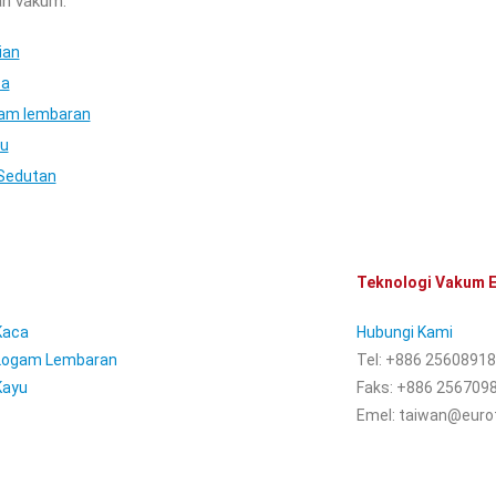
an vakum:
ian
ca
gam lembaran
yu
 Sedutan
Teknologi Vakum
 Kaca
Hubungi Kami
 Logam Lembaran
Tel: +886 25608918
Kayu
Faks: +886 256709
Emel: taiwan@euro