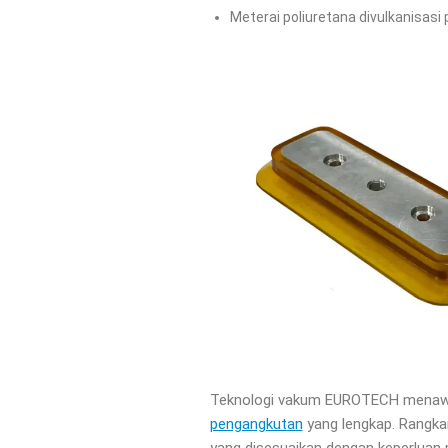
Meterai poliuretana divulkanisasi
Teknologi vakum EUROTECH menawa
pengangkutan
yang lengkap. Rangka
yang disesuaikan dengan keperluan