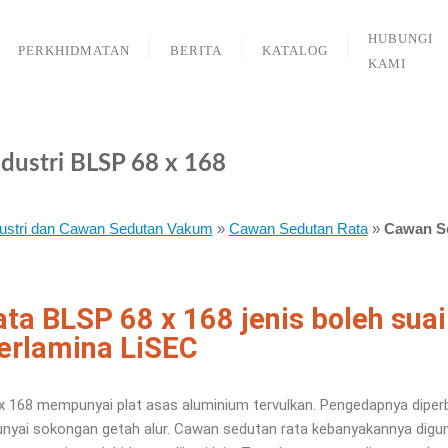
HUBUNGI
PERKHIDMATAN
BERITA
KATALOG
KAMI
dustri BLSP 68 x 168
ustri dan Cawan Sedutan Vakum
»
Cawan Sedutan Rata
»
Cawan Se
a BLSP 68 x 168 jenis boleh suai
erlamina LiSEC
 x 168 mempunyai
plat asas aluminium tervulkan. Pengedapnya diper
ai sokongan getah alur.
Cawan sedutan rata kebanyakannya digu