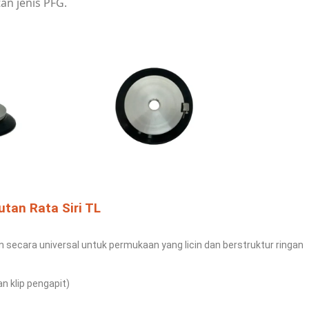
an jenis PFG.
tan Rata Siri TL
n secara universal untuk
permukaan yang licin dan berstruktur
ringan
an klip pengapit)