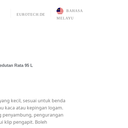
BAHASA
EUROTECH.DE
MELAYU
dutan Rata 95 L
yang kecil, sesuai untuk benda
au kaca
atau kepingan logam.
ing penyambung, pengurangan
 klip pengapit. Boleh