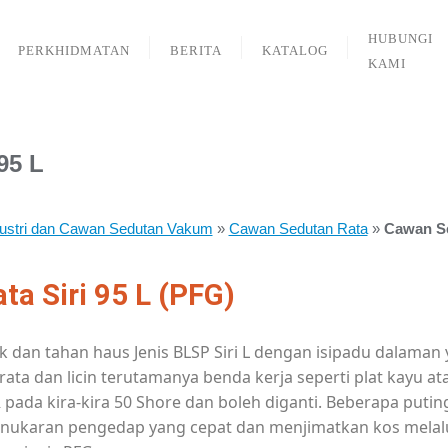
HUBUNGI
PERKHIDMATAN
BERITA
KATALOG
KAMI
95 L
ustri dan Cawan Sedutan Vakum
»
Cawan Sedutan Rata
»
Cawan Se
a Siri 95 L (PFG)
k dan tahan haus Jenis BLSP Siri L dengan
isipadu dalaman 
ta dan licin terutamanya benda kerja seperti plat kayu at
ada kira-kira 50
Shore dan boleh diganti. Beberapa put
Penukaran
pengedap yang cepat dan menjimatkan kos melalui