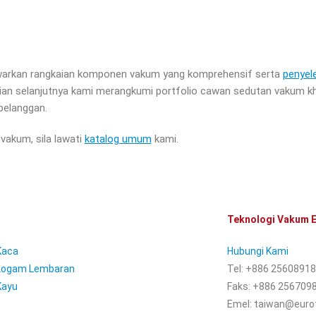
rkan rangkaian komponen vakum yang komprehensif serta
penyel
ian selanjutnya kami merangkumi portfolio cawan sedutan vakum k
 pelanggan.
vakum, sila lawati
katalog umum
kami.
Teknologi Vakum
 Kaca
Hubungi Kami
 Logam Lembaran
Tel: +886 25608918
Kayu
Faks: +886 256709
Emel: taiwan@euro