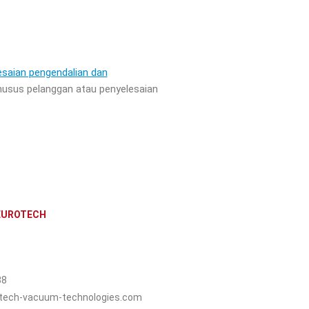
esaian pengendalian dan
husus pelanggan atau penyelesaian
 EUROTECH
88
tech-vacuum-technologies.com