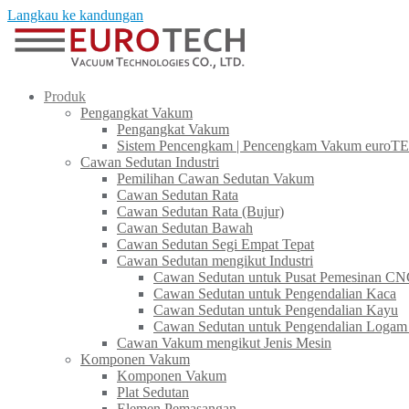
Langkau ke kandungan
Produk
Pengangkat Vakum
Pengangkat Vakum
Sistem Pencengkam | Pencengkam Vakum euroT
Cawan Sedutan Industri
Pemilihan Cawan Sedutan Vakum
Cawan Sedutan Rata
Cawan Sedutan Rata (Bujur)
Cawan Sedutan Bawah
Cawan Sedutan Segi Empat Tepat
Cawan Sedutan mengikut Industri
Cawan Sedutan untuk Pusat Pemesinan C
Cawan Sedutan untuk Pengendalian Kaca​
Cawan Sedutan untuk Pengendalian Kayu
Cawan Sedutan untuk Pengendalian Logam
Cawan Vakum mengikut Jenis Mesin
Komponen Vakum
Komponen Vakum
Plat Sedutan
Elemen Pemasangan