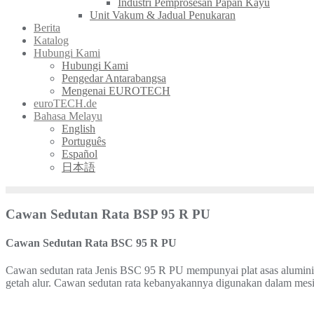
Industri Pemprosesan Papan Kayu
Unit Vakum & Jadual Penukaran
Berita
Katalog
Hubungi Kami
Hubungi Kami
Pengedar Antarabangsa
Mengenai EUROTECH
euroTECH.de
Bahasa Melayu
English
Português
Español
日本語
Cawan Sedutan Rata BSP 95 R PU
Cawan Sedutan Rata BSC 95 R PU
Cawan sedutan rata Jenis BSC 95 R PU mempunyai
plat asas alumi
getah alur.
Cawan sedutan rata kebanyakannya digunakan dalam mes