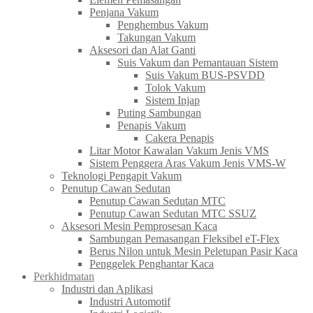
Penjana Vakum
Penghembus Vakum
Takungan Vakum
Aksesori dan Alat Ganti
Suis Vakum dan Pemantauan Sistem
Suis Vakum BUS-PSVDD
Tolok Vakum
Sistem Injap
Puting Sambungan
Penapis Vakum
Cakera Penapis
Litar Motor Kawalan Vakum Jenis VMS
Sistem Penggera Aras Vakum Jenis VMS-W
Teknologi Pengapit Vakum
Penutup Cawan Sedutan
Penutup Cawan Sedutan MTC
Penutup Cawan Sedutan MTC SSUZ
Aksesori Mesin Pemprosesan Kaca
Sambungan Pemasangan Fleksibel eT-Flex
Berus Nilon untuk Mesin Peletupan Pasir Kaca
Penggelek Penghantar Kaca
Perkhidmatan
Industri dan Aplikasi
Industri Automotif