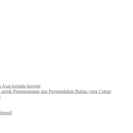
Asas kepada Inovasi
 untuk Pengangkatan dan Pengendalian Bahan yang Cekap
i
hensif