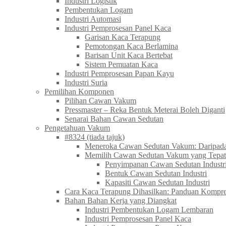
Industri Logistik
Pembentukan Logam
Industri Automasi
Industri Pemprosesan Panel Kaca
Garisan Kaca Terapung
Pemotongan Kaca Berlamina
Barisan Unit Kaca Bertebat
Sistem Pemuatan Kaca
Industri Pemprosesan Papan Kayu
Industri Suria
Pemilihan Komponen
Pilihan Cawan Vakum
Pressmaster – Reka Bentuk Meterai Boleh Diganti
Senarai Bahan Cawan Sedutan
Pengetahuan Vakum
#8324 (tiada tajuk)
Meneroka Cawan Sedutan Vakum: Daripada 
Memilih Cawan Sedutan Vakum yang Tepat
Penyimpanan Cawan Sedutan Industr
Bentuk Cawan Sedutan Industri
Kapasiti Cawan Sedutan Industri
Cara Kaca Terapung Dihasilkan: Panduan Kompre
Bahan Bahan Kerja yang Diangkat
Industri Pembentukan Logam Lembaran
Industri Pemprosesan Panel Kaca