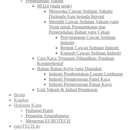
Pengetahuan Vakum
#8324 (tiada tajuk)
Meneroka Cawan Sedutan Vakum:
Daripada Asas kepada Inovasi
Memilih Cawan Sedutan Vakum yang
Tepat untuk Pengangkatan dan
Pengendalian Bahan yang Cekap
Penyimpanan Cawan Sedutan
Industri
Bentuk Cawan Sedutan Industri
Kapasiti Cawan Sedutan Industri
Cara Kaca Terapung Dihasilkan: Panduan
Komprehensif
Bahan Bahan Kerja yang Diangkat
Industri Pembentukan Logam Lembaran
Industri Pemprosesan Panel Kaca
Industri Pemprosesan Papan Kayu
Unit Vakum & Jadual Penukaran
Berita
Katalog
Hubungi Kami
Hubungi Kami
Pengedar Antarabangsa
Mengenai EUROTECH
euroTECH.de