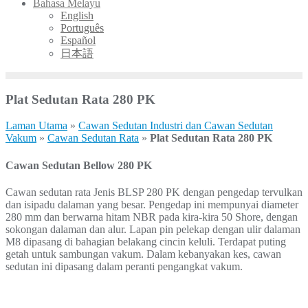
Bahasa Melayu
English
Português
Español
日本語
Plat Sedutan Rata 280 PK
Laman Utama
»
Cawan Sedutan Industri dan Cawan Sedutan
Vakum
»
Cawan Sedutan Rata
»
Plat Sedutan Rata 280 PK
Cawan Sedutan Bellow 280 PK
Cawan sedutan rata Jenis BLSP 280 PK dengan pengedap tervulkan
dan
isipadu dalaman yang besar. Pengedap ini mempunyai diameter
280 mm dan berwarna
hitam NBR pada kira-kira 50 Shore, dengan
sokongan dalaman dan alur.
Lapan pin pelekap dengan ulir dalaman
M8 dipasang di
bahagian belakang cincin keluli. Terdapat puting
getah untuk
sambungan vakum. Dalam kebanyakan kes, cawan
sedutan ini dipasang
dalam peranti pengangkat vakum.