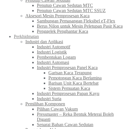
Penutup Cawan Sedutan
Penutup Cawan Sedutan MTC
Penutup Cawan Sedutan MTC SSUZ
Aksesori Mesin Pemprosesan Kaca
Sambungan Pemasangan Fleksibel eT-Flex
Berus Nilon untuk Mesin Peletupan Pasir Kaca
Penggelek Penghantar Kaca
Perkhidmatan
Industri dan Aplikasi
Industri Automotif
Industri Logistik
Pembentukan Logam
Industri Automasi
Industri Pemprosesan Panel Kaca
Garisan Kaca Terapung
Pemotongan Kaca Berlamina
Barisan Unit Kaca Bertebat
Sistem Pemuatan Kaca
Industri Pemprosesan Papan Kayu
Industri Suria
Pemilihan Komponen
Pilihan Cawan Vakum
Pressmaster – Reka Bentuk Meterai Boleh
Diganti
Senarai Bahan Cawan Sedutan