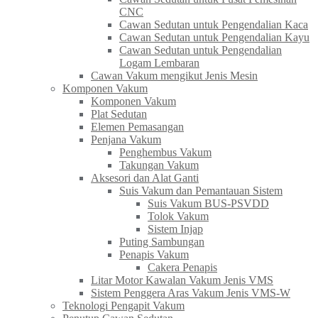
CNC
Cawan Sedutan untuk Pengendalian Kaca​
Cawan Sedutan untuk Pengendalian Kayu
Cawan Sedutan untuk Pengendalian
Logam Lembaran
Cawan Vakum mengikut Jenis Mesin
Komponen Vakum
Komponen Vakum
Plat Sedutan
Elemen Pemasangan
Penjana Vakum
Penghembus Vakum
Takungan Vakum
Aksesori dan Alat Ganti
Suis Vakum dan Pemantauan Sistem
Suis Vakum BUS-PSVDD
Tolok Vakum
Sistem Injap
Puting Sambungan
Penapis Vakum
Cakera Penapis
Litar Motor Kawalan Vakum Jenis VMS
Sistem Penggera Aras Vakum Jenis VMS-W
Teknologi Pengapit Vakum