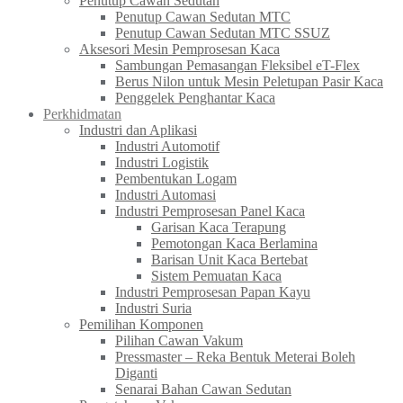
Penutup Cawan Sedutan
Penutup Cawan Sedutan MTC
Penutup Cawan Sedutan MTC SSUZ
Aksesori Mesin Pemprosesan Kaca
Sambungan Pemasangan Fleksibel eT-Flex
Berus Nilon untuk Mesin Peletupan Pasir Kaca
Penggelek Penghantar Kaca
Perkhidmatan
Industri dan Aplikasi
Industri Automotif
Industri Logistik
Pembentukan Logam
Industri Automasi
Industri Pemprosesan Panel Kaca
Garisan Kaca Terapung
Pemotongan Kaca Berlamina
Barisan Unit Kaca Bertebat
Sistem Pemuatan Kaca
Industri Pemprosesan Papan Kayu
Industri Suria
Pemilihan Komponen
Pilihan Cawan Vakum
Pressmaster – Reka Bentuk Meterai Boleh
Diganti
Senarai Bahan Cawan Sedutan