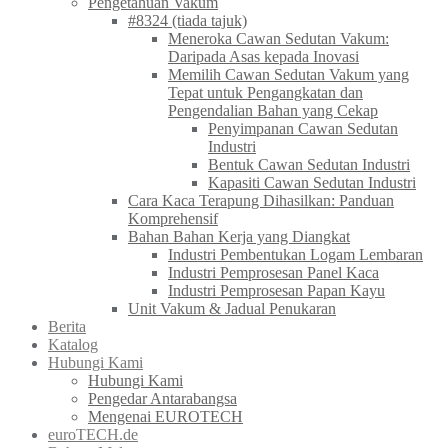
Pengetahuan Vakum
#8324 (tiada tajuk)
Meneroka Cawan Sedutan Vakum:
Daripada Asas kepada Inovasi
Memilih Cawan Sedutan Vakum yang
Tepat untuk Pengangkatan dan
Pengendalian Bahan yang Cekap
Penyimpanan Cawan Sedutan
Industri
Bentuk Cawan Sedutan Industri
Kapasiti Cawan Sedutan Industri
Cara Kaca Terapung Dihasilkan: Panduan
Komprehensif
Bahan Bahan Kerja yang Diangkat
Industri Pembentukan Logam Lembaran
Industri Pemprosesan Panel Kaca
Industri Pemprosesan Papan Kayu
Unit Vakum & Jadual Penukaran
Berita
Katalog
Hubungi Kami
Hubungi Kami
Pengedar Antarabangsa
Mengenai EUROTECH
euroTECH.de