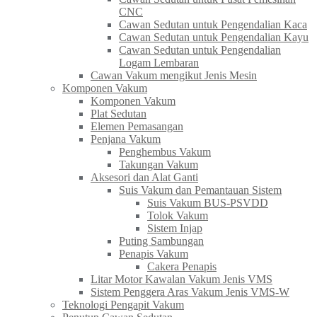
CNC
Cawan Sedutan untuk Pengendalian Kaca​
Cawan Sedutan untuk Pengendalian Kayu
Cawan Sedutan untuk Pengendalian
Logam Lembaran
Cawan Vakum mengikut Jenis Mesin
Komponen Vakum
Komponen Vakum
Plat Sedutan
Elemen Pemasangan
Penjana Vakum
Penghembus Vakum
Takungan Vakum
Aksesori dan Alat Ganti
Suis Vakum dan Pemantauan Sistem
Suis Vakum BUS-PSVDD
Tolok Vakum
Sistem Injap
Puting Sambungan
Penapis Vakum
Cakera Penapis
Litar Motor Kawalan Vakum Jenis VMS
Sistem Penggera Aras Vakum Jenis VMS-W
Teknologi Pengapit Vakum