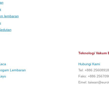
an
a
gam lembaran
u
Sedutan
Teknologi Vakum
Kaca
Hubungi Kami
 Logam Lembaran
Tel: +886 25608918
Kayu
Faks: +886 256709
Emel: taiwan@euro