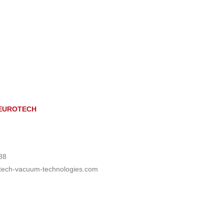
 EUROTECH
88
tech-vacuum-technologies.com