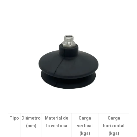
Tipo
Diámetro
Material de
Carga
Carga
(mm)
la ventosa
vertical
horizontal
(kgs)
(kgs)