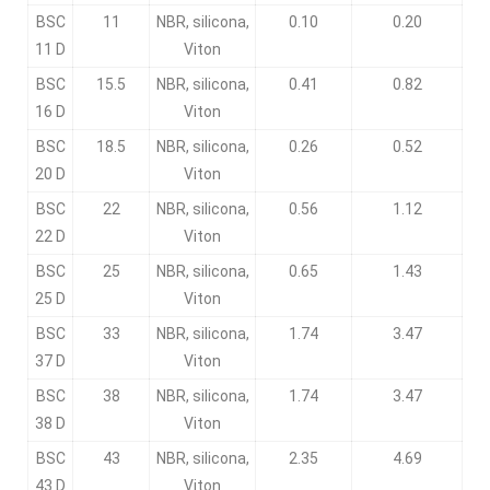
BSC
11
NBR, silicona,
0.10
0.20
11 D
Viton
BSC
15.5
NBR, silicona,
0.41
0.82
16 D
Viton
BSC
18.5
NBR, silicona,
0.26
0.52
20 D
Viton
BSC
22
NBR, silicona,
0.56
1.12
22 D
Viton
BSC
25
NBR, silicona,
0.65
1.43
25 D
Viton
BSC
33
NBR, silicona,
1.74
3.47
37 D
Viton
BSC
38
NBR, silicona,
1.74
3.47
38 D
Viton
BSC
43
NBR, silicona,
2.35
4.69
43 D
Viton