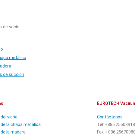
s de vacío:
io
chapa metálica
madera
as de succión
as
EUROTECH Vacuum
del vidrio
Contáctenos
 de la chapa metálica
Tel: +886 25608918
a de la madera
Fax: +886 2567098