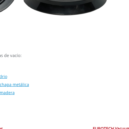
s de vacío:
drio
 chapa metálica
a madera
as
EUROTECH Vacuum