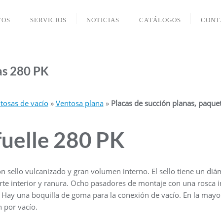
TOS
SERVICIOS
NOTICIAS
CATÁLOGOS
CONT
as 280 PK
ntosas de vacío
»
Ventosa plana
»
Placas de succión planas, paque
fuelle 280 PK
n sello vulcanizado y
gran volumen interno. El sello tiene un di
te interior y ranura.
Ocho pasadores de montaje con una rosca in
o. Hay una boquilla de goma para la conexión de vacío.
En la mayor
n por vacío.