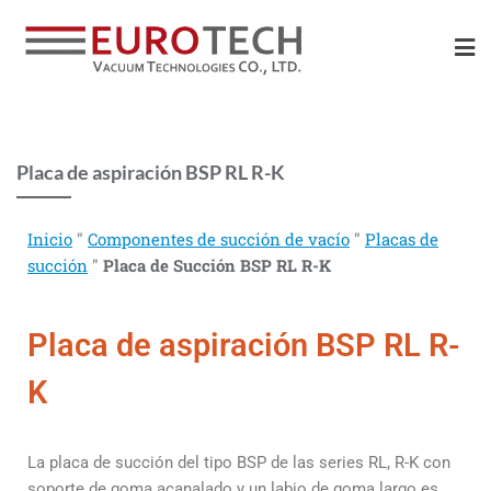
Placa de aspiración BSP RL R-K
Inicio
"
Componentes de succión de vacío
"
Placas de
succión
"
Placa de Succión BSP RL R-K
Placa de aspiración BSP RL R-
K
La placa de succión del tipo BSP de las series RL, R-K con
soporte de
goma acanalado
y un labio de goma largo es