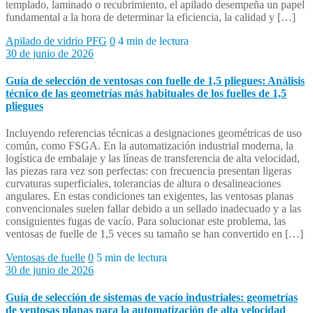
templado, laminado o recubrimiento, el apilado desempeña un papel
fundamental a la hora de determinar la eficiencia, la calidad y […]
Apilado de vidrio PFG
0
4 min de lectura
30 de junio de 2026
Guía de selección de ventosas con fuelle de 1,5 pliegues: Análisis
técnico de las geometrías más habituales de los fuelles de 1,5
pliegues
Incluyendo referencias técnicas a designaciones geométricas de uso
común, como FSGA. En la automatización industrial moderna, la
logística de embalaje y las líneas de transferencia de alta velocidad,
las piezas rara vez son perfectas: con frecuencia presentan ligeras
curvaturas superficiales, tolerancias de altura o desalineaciones
angulares. En estas condiciones tan exigentes, las ventosas planas
convencionales suelen fallar debido a un sellado inadecuado y a las
consiguientes fugas de vacío. Para solucionar este problema, las
ventosas de fuelle de 1,5 veces su tamaño se han convertido en […]
Ventosas de fuelle
0
5 min de lectura
30 de junio de 2026
Guía de selección de sistemas de vacío industriales: geometrías
de ventosas planas para la automatización de alta velocidad